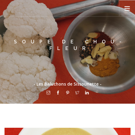
PRÉSENTATION
SOUPE DE CHOU-
RECETTES
FLEUR
TON MARCHÉ
FEUILLE DE CHOU
BLOG
- Les Baluchons de Sissounette -
PÊLE-MÊLE
CONTACT