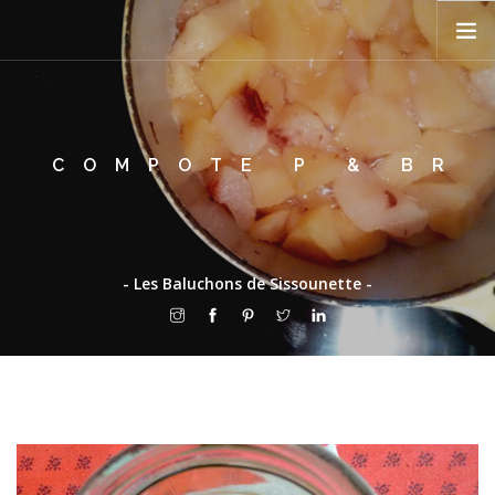
PRÉSENTATION
COMPOTE P & BR
RECETTES
TON MARCHÉ
FEUILLE DE CHOU
BLOG
- Les Baluchons de Sissounette -
PÊLE-MÊLE
CONTACT