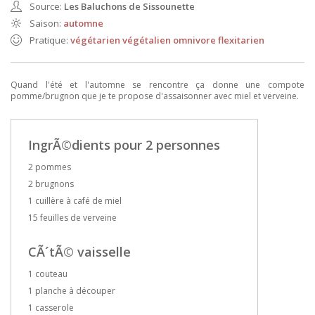
Source:
Les Baluchons de Sissounette
Saison:
automne
Pratique:
végétarien
végétalien
omnivore
flexitarien
Quand l'été et l'automne se rencontre ça donne une compote
pomme/brugnon que je te propose d'assaisonner avec miel et verveine.
IngrÃ©dients pour 2 personnes
2 pommes
2 brugnons
1 cuillère à café de miel
15 feuilles de verveine
CÃ´tÃ© vaisselle
1 couteau
1 planche à découper
1 casserole