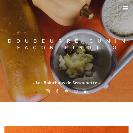
PRÉSENTATION
DOUBEURRE CUMIN
RECETTES
FAÇON RISOTTO
TON MARCHÉ
FEUILLE DE CHOU
BLOG
- Les Baluchons de Sissounette -
PÊLE-MÊLE
CONTACT