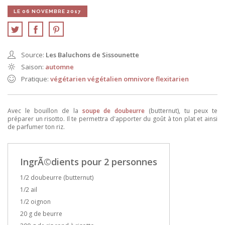
LE 06 NOVEMBRE 2017
Source:
Les Baluchons de Sissounette
Saison:
automne
Pratique:
végétarien
végétalien
omnivore
flexitarien
Avec le bouillon de la
soupe de doubeurre
(butternut), tu peux te
préparer un risotto. Il te permettra d'apporter du goût à ton plat et ainsi
de parfumer ton riz.
IngrÃ©dients pour 2 personnes
1/2 doubeurre (butternut)
1/2 ail
1/2 oignon
20 g de beurre