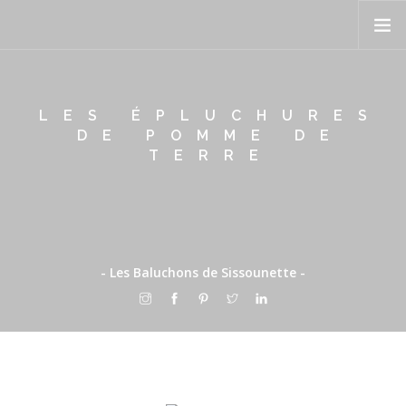
PRÉSENTATION
LES ÉPLUCHURES
DE POMME DE
RECETTES
TERRE
TON MARCHÉ
FEUILLE DE CHOU
BLOG
PÊLE-MÊLE
- Les Baluchons de Sissounette -
CONTACT